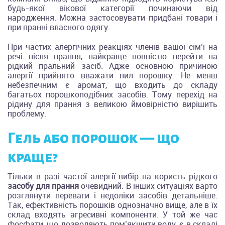
будь-якої вікової категорії починаючи від
народження. Можна застосовувати придбані товари і
при пранні власного одягу.
При частих алергічних реакціях членів вашої сім’ї на
речі після прання, найкраще повністю перейти на
рідкий пральний засіб. Адже основною причиною
алергії прийнято вважати пил порошку. Не менш
небезпечним є аромат, що входить до складу
багатьох порошкоподібних засобів. Тому перехід на
рідину для прання з великою ймовірністю вирішить
проблему.
Гель або порошок — що
краще?
Тільки в разі частої алергії вибір на користь рідкого
засобу для прання
очевидний. В інших ситуаціях варто
розглянути переваги і недоліки засобів детальніше.
Так, ефективність порошків однозначно вище, але в їх
склад входять агресивні компоненти. У той же час
фосфати, що дозволяють пом’якшити воду, є в складі