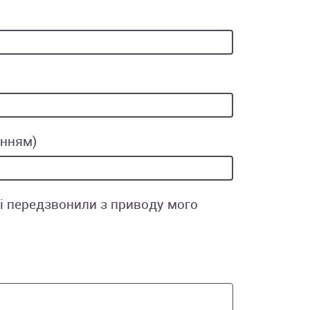
анням)
ні передзвонили з приводу мого