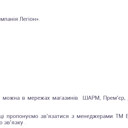
омпанія Легіон».
іб можна в мережах магазинів ШАРМ, Прем’єр, 
ці пропонуємо зв’язатися з менеджерами TM Br
 зв’язку .