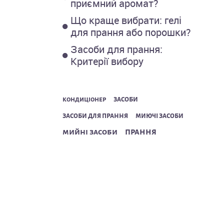
приємний аромат?
Що краще вибрати: гелі
для прання або порошки?
Засоби для прання:
Критерії вибору
засоби
кондиціонер
засоби для прання
миючі засоби
прання
мийні засоби